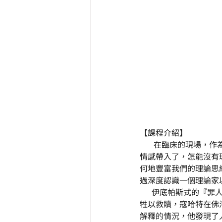
【課程介紹】
       在臨床的
情感帶入了，怎能沒有
何地豐富我們的理論思
過深度認識一個理論家
      伊底帕斯式
牲以救贖，寇哈特在佛
解釋的情況，他發現了