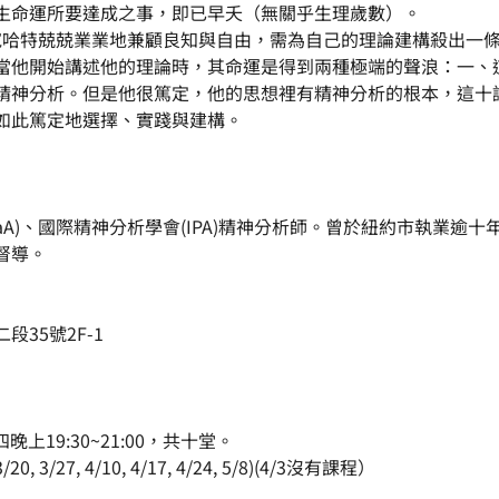
生命運所要達成之事，即已早夭（無關乎生理歲數）。
伊德，寇哈特兢兢業業地兼顧良知與自由，需為自己的理論建構殺出一
當他開始講述他的理論時，其命運是得到兩種極端的聲浪：一、
精神分析。但是他很篤定，他的思想裡有精神分析的根本，這十
如此篤定地選擇、實踐與建構。
saA)、國際精神分析學會(IPA)精神分析師。曾於紐約市執業逾
督導。
35號2F-1
晚上19:30~21:00，共十堂。
, 3/20, 3/27, 4/10, 4/17, 4/24, 5/8)(4/3沒有課程）