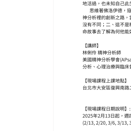
地活過，也未知自己此
      思維著佛洛
神分析裡的創新之路，
沒有不同；二、這不是
命故事去了解為何他能
【講師】
林俐伶 精神分析師
美國精神分析學會(AP
分析、心理治療與臨床
【現場課程上課地點】
台北市大安區復興南路二段
【現場課程日期說明】:
2025年2月13日起，週四
(2/13, 2/20, 3/6, 3/13