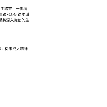
條生路來，一條精
這跟佛洛伊德學派
講將深入從他的生
十年，從事成人精神