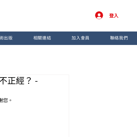
登入
術出版
相關連結
加入會員
聯絡我們
不正經？ -
謝您。