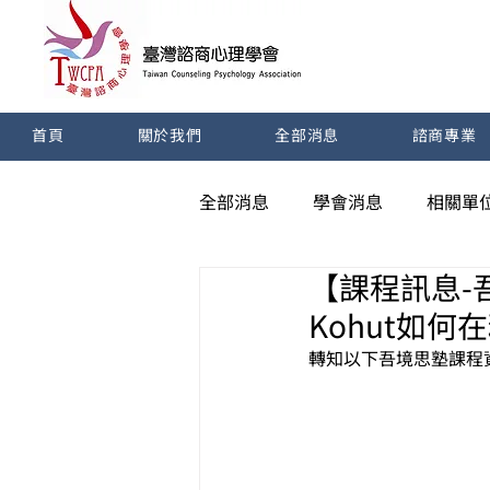
首頁
關於我們
全部消息
諮商專業
全部消息
學會消息
相關單
【課程訊息-吾
Kohut如
轉知以下
吾境思塾
課程