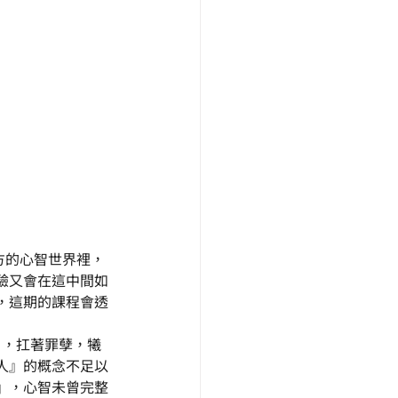
對方的心智世界裡，
驗又會在這中間如
，這期的課程會透
），扛著罪孽，犧
人』的概念不足以
』，心智未曾完整