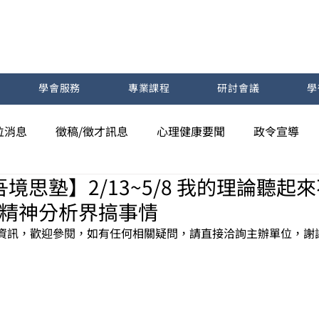
學會服務
專業課程
研討會議
學
位消息
徵稿/徵才訊息
心理健康要聞
政令宣導
境思塾】2/13~5/8 我的理論聽起來
何在精神分析界搞事情
資訊，歡迎參閱，如有任何相關疑問，請直接洽詢主辦單位，謝