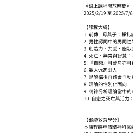
《線上課程開放時間》
2025/2/19 至 2025/7/8
【課程大綱】
1. 前傳—母與子：掙
2. 男性認同中的男同
3. 創造力、共感、幽
4. 死亡、無常與智慧
5. 『自戀』可載舟亦
6. 罪人vs悲劇人
7. 是解構後自體會自
8. 理論的性別化面向
9. 精神分析理論當中
10. 自戀之死亡與活
【繼續教育學分】
本課程將申請精神科醫