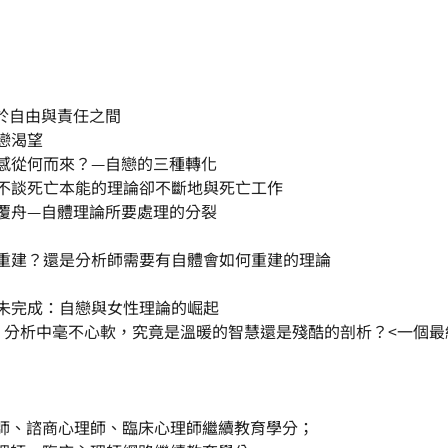
扎於自由與責任之間
性戀渴望
默感從何而來？—自戀的三種轉化
：不談死亡本能的理論卻不斷地與死亡工作
可覆舟—自體理論所要處理的分裂
動重建？還是分析師需要有自體會如何重建的理論
的未完成：自戀與女性理論的崛起
力：分析中毫不心軟，究竟是溫暖的智慧還是殘酷的剖析？<一個最
師、諮商心理師、臨床心理師繼續教育學分；