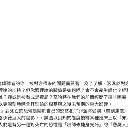
現場，作為傾聽者的你，被對方帶來的問題面質著，為了了解，泅泳於
理論的加持？但你跟理論的關係是如何呢？會不會產生變化？經
維？抑或是被看成是攪局？寇哈特在我們的前面經歷了這些困頓
以更深刻地體會其理論的根基與之後未預期的重大影響。
的『罪人』對死亡的恐懼是關於自己的慾望犯了罪並將受罰（閹割焦慮
洛伊德巨大的陰影下，試圖以良知的態度搜尋某種臨床上以『罪
人們還有另一種對死亡的恐懼是「出師未捷身先死」的『悲劇人