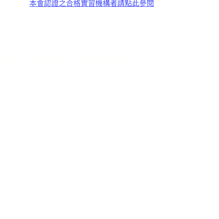
本會認證之合格實習機構者請點此參閱
臺灣諮商心理學會
本會為促進臺灣諮商心理學學術與專業發展，
並以增進國人心理
103013臺北市大同區華陰街97號3樓 | 02-2559-6612 | 0919-180-144 |
twcpa.m
劃撥帳號：50101451 | 郵局帳戶：0001085-0456021 | 戶名：社團法人臺
©2021 All Right Reserved. 本網站內容使用權皆屬於臺灣諮商心理學會所有，翻印