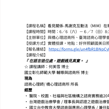
【課程名稱】
看見關係-馬謝克互動法（MIM）在
【課程時間】時間：6／6（六）－６／7（日）8:30
【主辦單位】與橋心理諮商所、臺灣諮商心理學
【授課方式】實體授課，地點：好伴照顧國美日照
【報名連結】 
https://forms.gle/un4fbR1BNpC
【課程介紹】
『
在語言退位處，遊戲遇見真實。
』
☆ 課程講師：何美雪 博士
國立彰化師範大學 輔導與諮商所 博士
現為
諮商心理師/ 橋心理諮商所 所長
經歷
• 醫院、校園、社福與社區機構之諮商實務逾20
• 台灣遊戲治療學會 / 理事長與認證之遊戲治療
• 國立台中教育大學諮商與應用心理學系 / 兼任