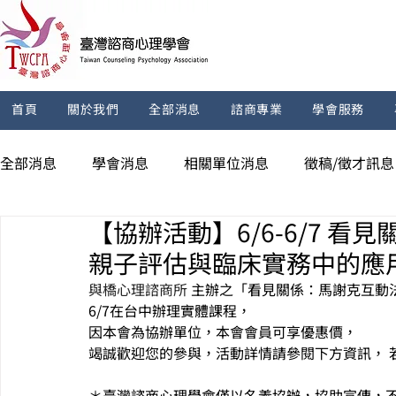
首頁
關於我們
全部消息
諮商專業
學會服務
全部消息
學會消息
相關單位消息
徵稿/徵才訊息
【協辦活動】6/6-6/7 看
親子評估與臨床實務中的應
與橋心理諮商所
主辦之「
看見關係：馬謝克互動
6/7在台中辦理實體課程，
因本會為協辦單位，本會會員可享優惠價，
竭誠歡迎您的參與，活動詳情請參閱下方資訊， 
＊臺灣諮商心理學會僅以名義協辦，協助宣傳，