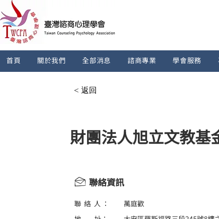
首頁
關於我們
全部消息
諮商專業
學會服務
< 返回
財團法人旭立文教基
聯絡資訊
聯 絡 人 ：
萬庭歡
地 址：
大安區羅斯福路三段245號8樓