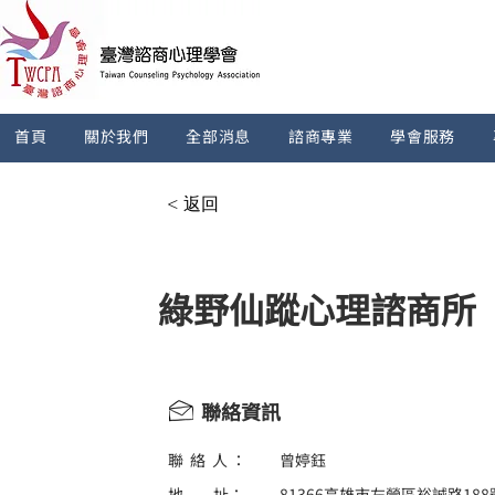
首頁
關於我們
全部消息
諮商專業
學會服務
< 返回
綠野仙蹤心理諮商所
聯絡資訊
聯 絡 人 ：
曾婷鈺
地 址：
81366高雄市左營區裕誠路188