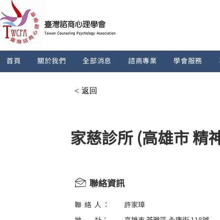
首頁
關於我們
全部消息
諮商專業
學會服務
< 返回
家慈診所 (高雄市 精
聯絡資訊
聯 絡 人 ：
許家璋
地 址：
高雄市 苓雅區 永康街 118號