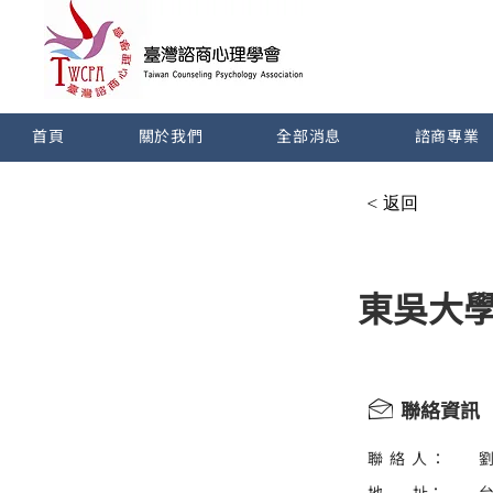
首頁
關於我們
全部消息
諮商專業
< 返回
東吳大
聯絡資訊
聯 絡 人 ：
地 址：