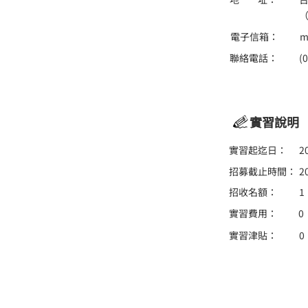
（
電子信箱：
m
聯絡電話：
(
實習說明
實習起迄日：
2
招募截止時間：
2
招收名額：
1
實習費用：
0
實習津貼：
0