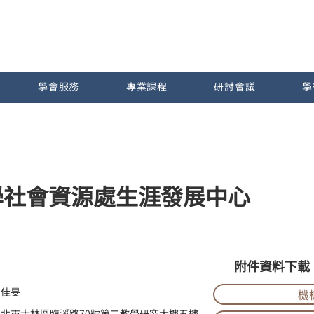
學會服務
專業課程
研討會議
學
學社會資源處生涯發展中心
附件資料下載
劉佳旻
機
台北市士林區臨溪路70號第二教學研究大樓五樓