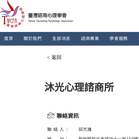
首頁
關於我們
全部消息
諮商專業
學會服務
< 返回
沐光心理諮商所
聯絡資訊
聯 絡 人 ：
邱杰濰
地 址：
新竹縣竹北市成功十一街150號