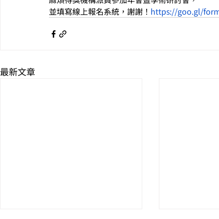
並填寫線上報名系統，謝謝！
https://goo.gl/f
最新文章