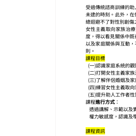
受過傳統諮商訓練的助
未逮的時刻。此外，在
總迴避不了對性別創傷
女性主義取向家族治療
度，得以看見關係中既
以及家庭關係與互動，不再讓
則。
課程目標
  (一)認識家庭系統的
  (二)打開女性主義家
  (三)了解伴侶婚姻
  (四)練習女性主義取
  (五)提升助人工作
課程
進行方式
：
   透過講解、示範以
   權力敏感度，認識
課程資訊