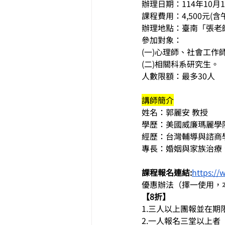
辦理日期：114年10月1
課程費用：4,500元(
辦理地點：臺南「張老師
參加對象：
(一)心理師、社會工
(二)相關科系研究生。
人數限額：最多30人
講師簡介
姓名：郭麗安 教授
學歷：美國威廉瑪麗學
經歷：台灣輔導與諮商
專長：婚姻與家族治療
課程報名連結:
https://
優惠辦法（擇一使用，
【8折】
1.三人以上團報並在期
2.一人報名三堂以上者