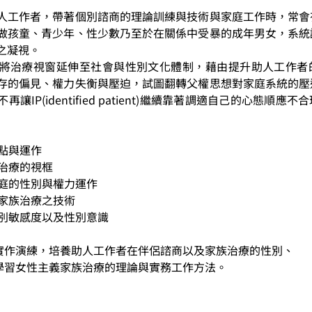
人工作者，帶著個別諮商的理論訓練與技術與家庭工作時，常會
做孩童、青少年、性少數乃至於在關係中受暴的成年男女，系統
之凝視。
將治療視窗延伸至社會與性別文化體制，藉由提升助人工作者
存的偏見、權力失衡與壓迫，試圖翻轉父權思想對家庭系統的壓
IP(identified patient)繼續靠著調適自己的心態順應
觀點與運作
族治療的視框
及家庭的性別與權力運作
向家族治療之技術
者性別敏感度以及性別意識
及實作演練，培養助人工作者在伴侶諮商以及家族治療的性別、
及學習女性主義家族治療的理論與實務工作方法。