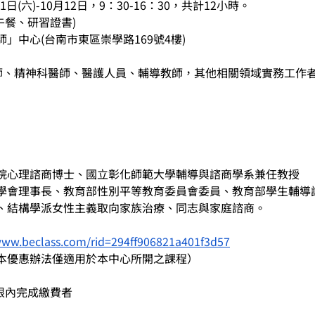
1日(六)-10月12日，9：30-16：30，共計12小時。
含午餐、研習證書)
」中心(台南市東區崇學路169號4樓)
作師、精神科醫師、醫護人員、輔導教師，其他相關領域實務工作
院心理諮商博士、國立彰化師範大學輔導與諮商學系兼任教授
學會理事長、教育部性別平等教育委員會委員、教育部學生輔導
、結構學派女性主義取向家族治療、同志與家庭諮商。
www.beclass.com/rid=294ff906821a401f3d57
本優惠辦法僅適用於本中心所開之課程）
限內完成繳費者