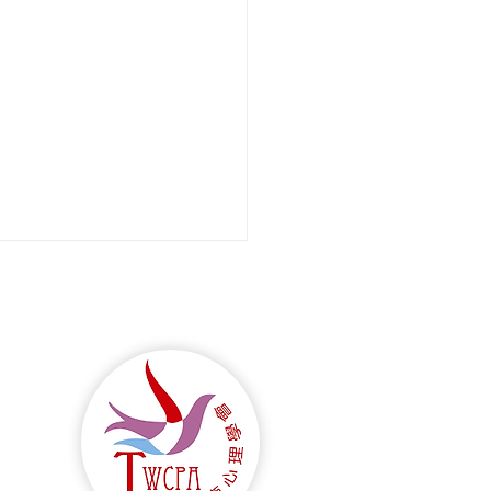
告】歡迎來信宣傳諮商心
關活動或徵稿徵才訊息
者 您好： 依據學會
/9/18最新決議， 若您有諮商
相關課程、活動或徵稿徵才等
，希望在此平台宣傳，請來信
pa.mail@gmail.com），