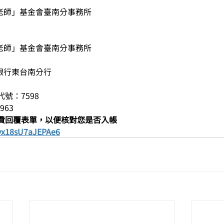
張老師」基金會臺南分事務所
老師」基金會臺南分事務所   
行東台南分行    
代號：7598
5963
費回覆表單，以便核對您是否入帳
Avx18sU7aJEPAe6