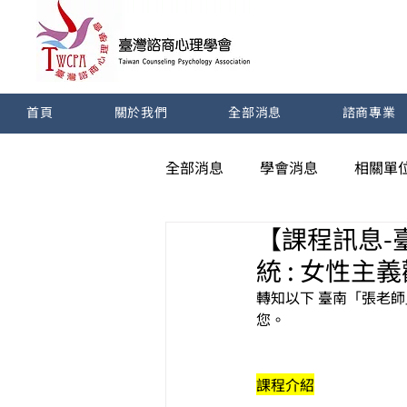
首頁
關於我們
全部消息
諮商專業
全部消息
學會消息
相關單
【課程訊息-臺
統 : 女性
轉知以下 
臺南「張老師
您。
課程介紹