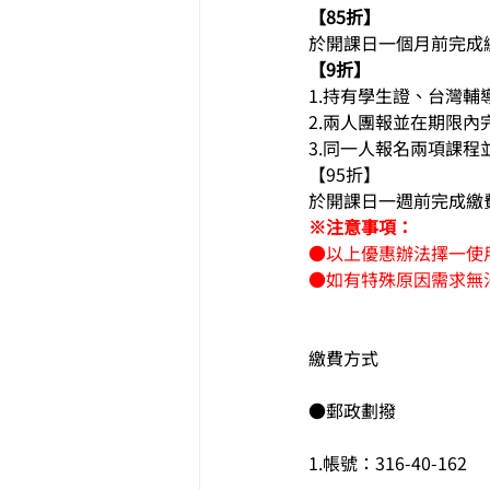
【85折】
於開課日一個月前完成
【9折】
1.持有學生證、台灣
2.兩人團報並在期限內
3.同一人報名兩項課
【95折】
於開課日一週前完成繳
※注意事項： 
●以上優惠辦法擇一使
●如有特殊原因需求無
繳費方式
●郵政劃撥    
1.帳號：316-40-162