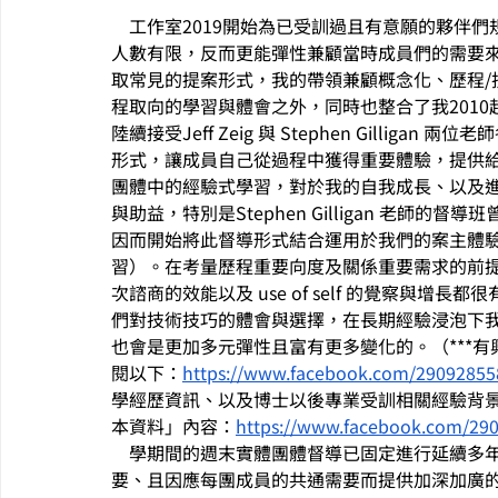
    工作室2019開始為已受訓過且有意願的
人數有限，反而更能彈性兼顧當時成員們的需要
取常見的提案形式，我的帶領兼顧概念化、歷程/
程取向的學習與體會之外，同時也整合了我2010
陸續接受Jeff Zeig 與 Stephen Gilli
形式，讓成員自己從過程中獲得重要體驗，提供
團體中的經驗式學習，對於我的自我成長、以及
與助益，特別是Stephen Gilligan 老
因而開始將此督導形式結合運用於我們的案主體
習）。在考量歷程重要向度及關係重要需求的前
次諮商的效能以及 use of self 的覺察與
們對技術技巧的體會與選擇，在長期經驗浸泡下
也會是更加多元彈性且富有更多變化的。（***
閱以下：
https://www.facebook.com/29092855
學經歷資訊、以及博士以後專業受訓相關經驗背
本資料」內容：
https://www.facebook.com/29
    學期間的週末實體團體督導已固定進行延續
要、且因應每團成員的共通需要而提供加深加廣