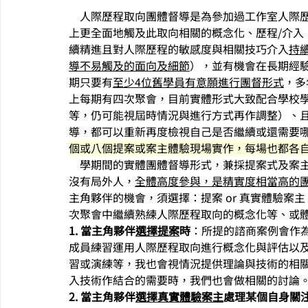
    人際歷程取向團體督導是為參加過工作室人
上更全面地觸及此取向相關的概念化、歷程/介入
續精進且對人際歷程的敏感度與相關技巧介入
持
導不易觸及的面向及細節
），並有機會在長期經
期只要有
至少4位舊學員有意願進行團督形式
，多
上每期有四次聚會，目前實體形式大致配合學校
等，仍可能視屆時情況與進行方式再作調整）、
導，都可以重新再度檢視自己是否繼續或還需要
個或八個提案或案主體驗現場實作，每場也都各
    學期間的實體團體督導形式，兼採提案式及
沒有局外人，
全體高度參與，是精實度相當高的
主角夥伴的機會，須選擇：提案 or 真實體驗
次聚會中繼續熟練人際歷程取向的概念化等、或體驗
1. 當主角夥伴
選擇提案
時
：所提的諮商案例會作
成員練習運用人際歷程取向進行概念化與評估以
習或演練等，我也會視情況提供理論與技術的相
入技術作結合的需要時，我們也會做相關的討論
2. 當主角夥伴
選擇真實體驗案主
處理某個自身關