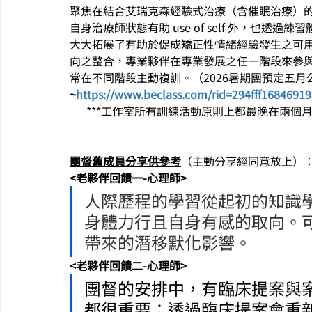
聚焦在結合艾瑞克森經驗式治療（含催眠治療）
自身治療師狀態有助 use of self 外，也
大大拓展了有助於促成矯正性情緒經驗發生之可
向之整合，專業夥伴在專業發展之任一階段來參
常在不同階段主動複訓。（2026暑期團預定五月公
~
https://www.beclass.com/rid=294fff1684691
      ***工作室所有訓練活動原則上都最晚在
團督舊成員分享供參考
（主動分享經同意放上）
<老夥伴回饋一-心理師>
人際歷程的學習從起初的知識
身體力行且自身有感的取向。
帶來的潛移默化影響。
<老夥伴回饋二-心理師>
團督的安排中，有臨床提案與
都很重要；透過臨床提案會重