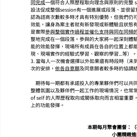
同完成
一個符合人際歷程取向理念與原則的完整 s
設法促成整個session有一個進展或段落、並
認為諮商次數較多時才具有特別優勢，但我們仍
效能，讓身為案主者就有新發現或新體驗且狀態
是實際
參與整個實作過程並催化支持與同在同頻
整地完成在一個段落。參與的大家將一起深刻體驗單
能的效能發揮，現場所有成員在各自的位置上都
現、現場實作的經驗式學習、觀察的學習...等）。
3. 當每人一次機會選擇以外如果還有時段時（
次的安排，
依各自意願
及同意願者較多時的協調
    期待每一期都有承諾投入的專業夥伴們可以
整體氛圍以及夥伴們一起工作的現場情況，也常常可
of self 的人際歷程取向或關係取向而言相當
上的功能發揮。
本期每月聚會團督：（
小團精緻進