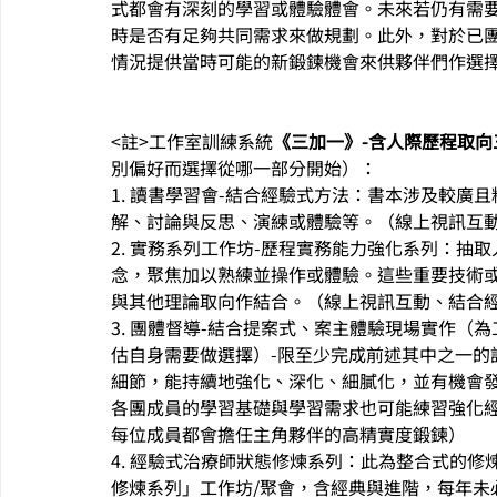
式都會有深刻的學習或體驗體會。未來若仍有需
時是否有足夠共同需求來做規劃。此外，對於已
情況提供當時可能的新鍛鍊機會來供夥伴們作選
<註>工作室訓練系﻿統
《三加一》-含人際歷程取
別偏好而選擇從哪一部分開始）：
1. 讀書學習會-結合經驗式方法：書本涉及較廣
解、討論與反思、演練或體驗等。（線上視訊互
2. 實務系列工作坊-歷程實務能力強化系列：抽
念，聚焦加以熟練並操作或體驗。這些重要技術
與其他理論取向作結合。（線上視訊互動、結合經
3. 團體督導-結合提案式、案主體驗現場實作
估自身需要做選擇）-限至少完成前述其中之一的
細節，能持續地強化、深化、細膩化，並有機會
各團成員的學習基礎與學習需求也可能練習強化經
每位成員都會擔任主角夥伴的高精實度鍛鍊）
4. 經驗式治療師狀態修煉系列：此為整合式的
修煉系列」工作坊/聚會，含經典與進階，每年未