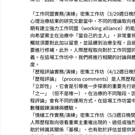
「工作同盟實務/演練」密集工作坊（3/29週日晚間6:
心理治療結果的研究文獻當中，不同的理論取向
期有建立強力工作同盟（working alliance）的能力（S
向希望案主在治療中「當自己的主人」，非常重
觸就須要對此加以留意，並延續到治療全程，且
要進行修補，此外，人際歷程取向對於工作同盟
義。在這場工作坊中，我們將進行相關的討論與
度。
「歷程評論實務/演練」密集工作坊（4/12週日晚間6:
「歷程評論」（process comments）是
「立即性」，它會是引導進一步探索的重要先行
「之一」（但不是唯一）。在治療的不同階段、
程評論」會有不同的運用方式。在這場工作坊當
數種鍛鍊演練與體驗。
「情緒工作實務/演練」密集工作坊（5/3週日晚間6:3
人際歷程取向很看重案主重複出現的、過低或強
助於辨識其關係『基模』、也有助於評估並提供