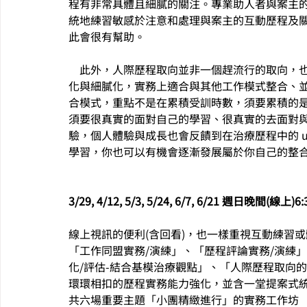
程有非常具體且細膩的關注。專業助人者與案主的
統地練習敏感於注意和處理與案主的互動歷程及
此會很有幫助。
    此外，人際歷程取向並非一個趕流行的取向，也沒有學派化商業經營的模式，卻是一個能夠長期繼續深
化與細膩化，實務上適合與其他工作模式整合、
合模式，重點不是在累積受訓時數，須要累積的
須要很真實的面對自己的學習、很真實的去面對
驗，個人體驗與成長也會反饋到在治療歷程中的 use
學習，你也可以有機會逐漸發展屬於你自己的整
3/29, 4/12, 5/3, 5/24, 6/7, 6/21 週日晚間(線上)6:
線上視訊的便利(含回看)，也一樣重視互動練習
「工作同盟實務/演練」、「歷程評論實務/演練
化/評估-結合基模治療觀點」、「人際歷程取向的
環環相扣的歷程實務能力強化，並含一堂提案式
共六場重要主題「小團精緻進行」的實務工作坊