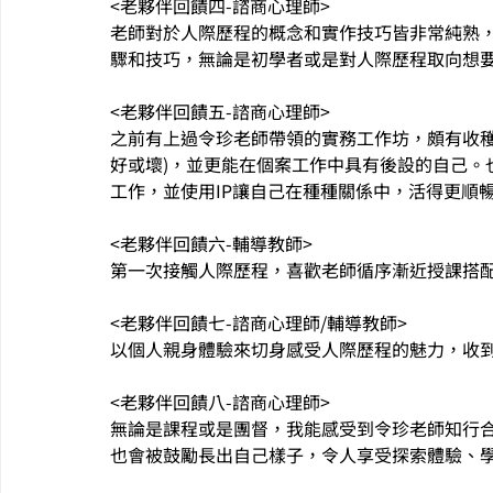
<老夥伴回饋四-諮商心理師>
老師對於人際歷程的概念和實作技巧皆非常純熟
驟和技巧，無論是初學者或是對人際歷程取向想
<老夥伴回饋五-諮商心理師>
之前有上過令珍老師帶領的實務工作坊，頗有收穫
好或壞)，並更能在個案工作中具有後設的自己。
工作，並使用IP讓自己在種種關係中，活得更順
<老夥伴回饋六-輔導教師>
第一次接觸人際歷程，喜歡老師循序漸近授課搭
<老夥伴回饋七-諮商心理師/輔導教師>
以個人親身體驗來切身感受人際歷程的魅力，收
<老夥伴回饋八-諮商心理師>
無論是課程或是團督，我能感受到令珍老師知行
也會被鼓勵長出自己樣子，令人享受探索體驗、