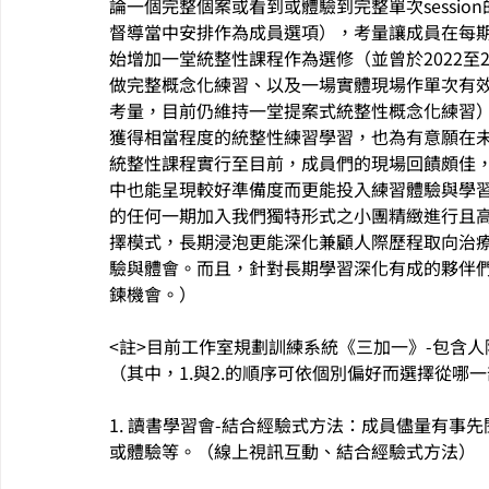
論一個完整個案或看到或體驗到完整單次sessio
督導當中安排作為成員選項），考量讓成員在每期
始增加一堂統整性課程作為選修（並曾於2022至
做完整概念化練習、以及一場實體現場作單次有效能
考量，目前仍維持一堂提案式統整性概念化練習
獲得相當程度的統整性練習學習，也為有意願在
統整性課程實行至目前，成員們的現場回饋頗佳
中也能呈現較好準備度而更能投入練習體驗與學習
的任何一期加入我們獨特形式之小團精緻進行且
擇模式，長期浸泡更能深化兼顧人際歷程取向治療
驗與體會。而且，針對長期學習深化有成的夥伴
鍊機會。）
<註>目前工作室規劃訓練系統《三加一》-包含
（其中，1.與2.的順序可依個別偏好而選擇從哪
1. 讀書學習會-結合經驗式方法：成員儘量有
或體驗等。（線上視訊互動、結合經驗式方法）