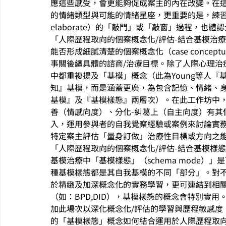
應這些感受，會更能夠促成案主的內在改變。在
的情緒類型與可能的情緒星座，更重要的是，練習並
elaborate）的「敲門」或「敲窗」過程，也
「人際歷程取向的個案概念化/評估-結合基模治療觀點
能否形成細膩清楚的個案概念化（case conceptualizat
事關後續具體的諮商/治療目標。除了人際心理治
中都重複提及「基模」概念（此為Young等人
知』基模，而是涵蓋更廣，為包含記憶、情緒、身
基模』及『基模樣態』兩層次）。在此工作坊中，
善（情感向度）、分化-糾葛上（自主向度）有其
入，運用參與者的自我覺察經驗或案例來討論實
特定案主評估「量身訂做」治療性目標或方向之
「人際歷程取向的個案概念化/評估-結合基模樣態工作」
基模治療中「基模樣態」（schema mode
種基模樣態都是其自我基模的不同「部分」。對
於精緻及加深概念化的實務學習，更可連結到相
（如：BPD,DID），基模樣態的概念會特別實用
加此場次以深化概念化/評估的學習與歷程敏感度
的「基模樣態」概念如何結合運用於人際歷程取