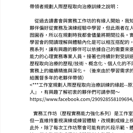
帶領者規劃人際歷程取向治療訓練之說明：
    從過去讀書會與實務工作坊的有緣人開始，我知道有些夥伴偏好從閱讀、連結經驗與反思中學習，有些
夥伴偏好從實務及演練經驗中學習，但此兩者在
囫圇吞，所以在規劃時我都會儘量將期間拉長。
學習會的閱讀理解與體驗內化是可以相互搭配的
務系列，讓有興趣的夥伴可以依據自己的需要來
能力的心理實務專業人員。接著也持續針對受訓
歷程取向治療的歷程/技術、概念化、個人化的不
實務上的繼續精進與深化。（後來由於學習需求的
給團督多年的老夥伴帶領）
<***工作室規劃人際歷程取向治療訓練的緣起--原放
人』，有興趣了解初衷的夥伴們可請參閱～ 
https://www.facebook.com/290928558109694
   實務工作坊（歷程實務能力強化系列）是工作室每年相當受歡迎的專業訓練，根據經驗調整帶領方式，
但一直維持重視演練或練習體驗，改規劃成線上
此外，除了每次工作坊聚會可能有的片段示範、