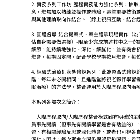
2. 實務系列工作坊-歷程實務能力強化系列：抽
念，聚焦加以熟練並操作或體驗。這些重要技術
與其他理論取向作結合。（線上視訊互動、結合
3. 團體督導-結合提案式、案主體驗現場實作
估自身需要做選擇）-限至少完成前述其中之一的
細節，能持續地強化、深化、細膩化，並有機會發
聚會，每期固定開，配合學校學期按月聚會。每
4. 經驗式治療師狀態修煉系列：此為整合式修煉
階，每年未必開相同，且進階堂將視老夥伴學習
眠治療）的方法學，整合運用於人際歷程取向治
本系列各場次之簡介：
    人際歷程取向/人際歷程整合模式雖有明確的主軸重心，但體會的深化需要時間，實務工作坊未要求成
員事先閱讀（但事先有閱讀學習是會有助益的）
習、有相關經驗反思或深化體會、或者也可視各
深化。因此，每次聚會之間仍保留足夠間距，希