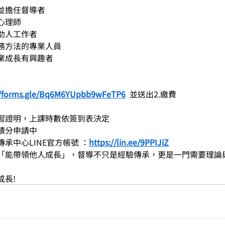
並擔任督導者
心理師
助人工作者
務方法的專業人員
業成長有興趣者
//forms.gle/Bq6M6YUpbb9wFeTP6
  並送出2.繳費
習證明，上課時數依簽到表決定
積分申請中
承中心LINE官方帳號 ：
https://lin.ee/9PPIJiZ
「能帶領他人成長」，督導不只是經驗傳承，更是一門需要理論
成長!