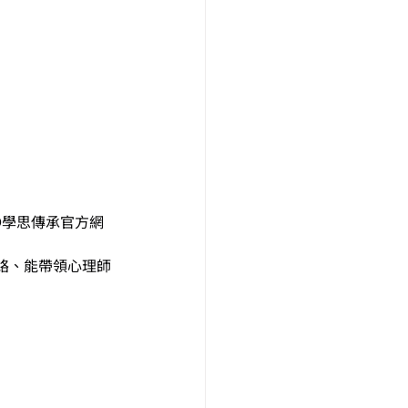
 ●學思傳承官方網
絡、能帶領心理師