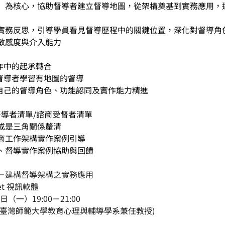
」為核心，協助督導者建立督導地圖，從架構奠基到實務應用，
實務反思，引導學員看見督導歷程中的關鍵位置，深化對督導角
敏感度與介入能力
作中的起承轉合
讓督導者學習有地圖的督導
思自己的督導角色、功能認同及實作能力精進
督導者清單/諮商受督者清單
或是三角關係釐清
商工作架構實作案例引導
、督導實作案例協助與回饋
－建構督導架構之實務應用
et 視訊軟體
（一）19:00－21:00
立臺灣師範大學教育心理與輔導學系兼任教授)