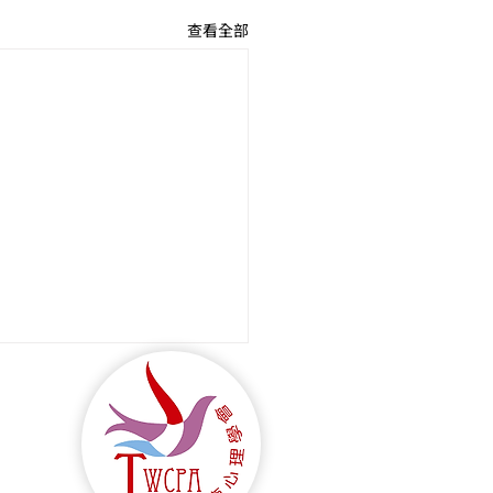
查看全部
告】歡迎來信宣傳諮商心
關活動或徵稿徵才訊息
者 您好： 依據學會
/9/18最新決議， 若您有諮商