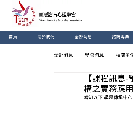
首頁
關於我們
全部消息
諮商專業
全部消息
學會消息
相關單
【課程訊息-
構之實務應
轉知以下 
學思傳承中心