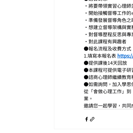
・將要帶領實習心理師
・開始接觸督導工作的
・準備發展督導角色之
・想建立督導架構與實
・對督導歷程反思與專
・對此課程有興趣者
●報名流程及收費方式
1.填寫本報名表 
https:
●提供課後14天回放
●本課程可提供電子研
●諮商心理師繼續教育
●如需詢問，加入學思傳
從「會做心理工作」到
業。
邀請您一起學習，共同