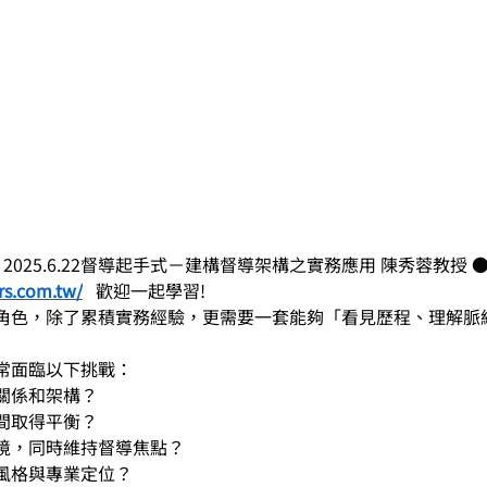
2025.6.22督導起手式－建構督導架構之實務應用 陳秀蓉教授
rs.com.tw/
   歡迎一起學習!
角色，除了累積實務經驗，更需要一套能夠「看見歷程、理解脈
常面臨以下挑戰：
關係和架構？
間取得平衡？
境，同時維持督導焦點？
風格與專業定位？