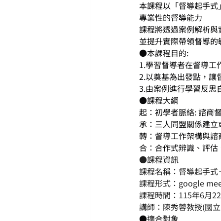
本課程以「督導起手式
專業性的督導能力
課程將透過案例解析與
並提升實際帶領督導的
●本課程目的:
1.學習督導者在督導工
2.以奠基為出發點，
3.由案例進行學習反
●課程大綱
起：初學者脈絡: 諮商
承：三人同盟關係建立
轉：督導工作架構與諮
合：合作式辨識、評估
●課程資訊
課程名稱：督導起手式
課程形式：google me
課程時間：115年6月22日
講師：陳秀蓉教授(國
●適合對象