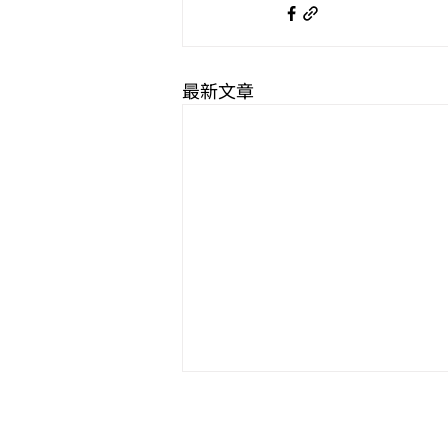
最新文章
【公告】歡迎來信宣傳諮商心
理相關活動或徵稿徵才訊息