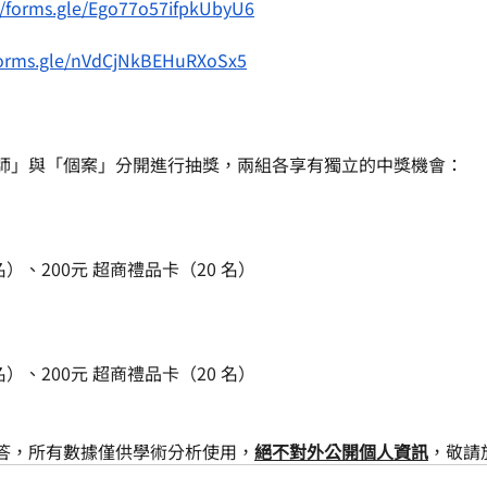
//forms.gle/Ego77o57ifpkUbyU6
/forms.gle/nVdCjNkBEHuRXoSx5
師」與「個案」分開進行抽獎，兩組各享有獨立的中獎機會：
名）、200元 超商禮品卡（20 名）
名）、200元 超商禮品卡（20 名） 
答，所有數據僅供學術分析使用，
絕不對外公開個人資訊
，敬請