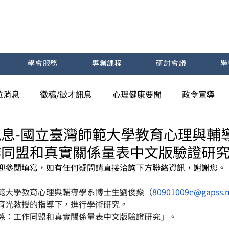
學會服務
專業課程
研討會議
學
位消息
徵稿/徵才訊息
心理健康要聞
政令宣導
息-國立臺灣師範大學教育心理與輔
作同盟和真實關係量表中文版驗證研
迎參閱填寫，如有任何疑問請直接洽詢下方聯絡資訊，謝謝您。
範大學教育心理與輔導學系博士生劉俊燊（
80901009e@gapss.n
育光教授的指導下，進行學術研究。
係：工作同盟和真實關係量表中文版驗證研究」。