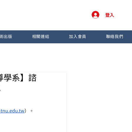
登入
術出版
相關連結
加入會員
聯絡我們
導學系】諮
究
tnu.edu.tw
）。 