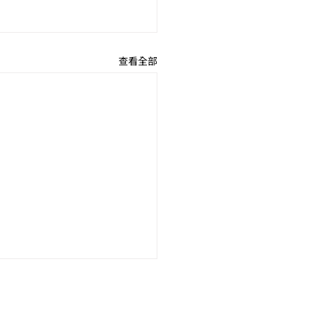
查看全部
才訊息-桃園市政府衛生局
心理衛生中心】誠徵聘用