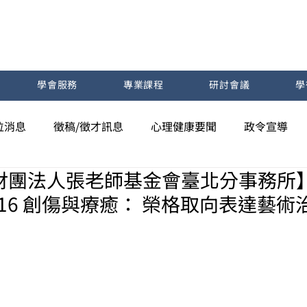
學會服務
專業課程
研討會議
學
位消息
徵稿/徵才訊息
心理健康要聞
政令宣導
財團法人張老師基金會臺北分事務所
5~3/16 創傷與療癒： 榮格取向表達藝