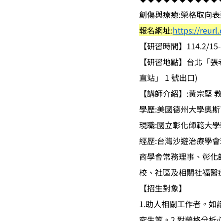
創傷與療癒:榮格取向
報名網址:
https://reur
【研習時間】114.2/15-2
【研習地點】台北「張老師
直站」 1 號出口)
【講師介紹】:黃宗堅 
學歷:美國德州大學奧
現職:國立彰化師範大
經歷:台灣沙遊治療學
商學會常務理事、彰化師範
校、社區及相關社福醫療
【招生對象】
1.助人相關工作者。
究生等。2.對榮格分