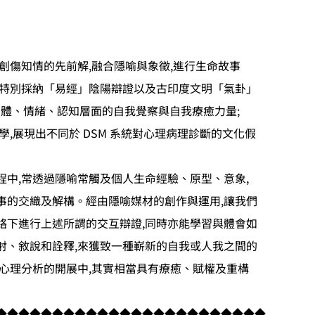
創傷知情的先前解,融合隱喻與象徵,進行生命故事
也特別採納「易經」陰陽辯證以及古印度文明「氣卦」
,呼應身體、情緒、認知層面的自我覺察與自我療癒力量;
學,展現出不同於 DSM 系統對心理病理診斷的文化假
程中,常透過隱喻常觸及個人生命經驗、原型、意象,
事的交織及解構。經由隱喻媒材的創作與運用,讓我們
絡下進行上述所謂的交互辯證,同時亦能學習與體會如
射、敘說和詮釋,來獲致一種嶄新的自我或人我之間的
格心理分析的開展中,其實相當具有療癒、賦權及重構
◆◆◆◆◆◆◆◆◆◆◆◆◆◆◆◆◆◆◆◆◆◆◆◆