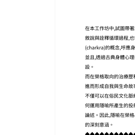
在本工作坊中,試圖帶著
敘說與詮釋循環過程,
(charkra)的概念
並且,透過古典身體心理
設。
而在榮格取向的治療歷
進而形成自我與生命故
不僅可以在俗民文化脈
何運用隱喻所產生的投
論述。因此,隱喻在榮
的深刻意涵。
◆◆◆◆◆◆◆◆◆◆