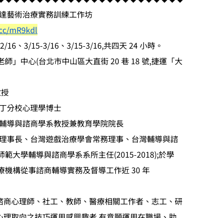
表達藝術治療實務訓練工作坊
l.cc/mR9kdl
/16、3/15-3/16、3/15-3/16,共四天 24 小時。
」中心(台北市中山區大直街 20 巷 18 號,捷運「大
教授
斯丁分校心理學博士
學輔導與諮商學系教授兼教育學院院長
會理事長、台灣遊戲治療學會常務理事、台灣輔導與諮
大學輔導與諮商學系系所主任(2015-2018);於學
機構從事諮商輔導實務及督導工作近 30 年
如諮商心理師、社工、教師、醫療相關工作者、志工、研
析心理取向之技巧運用感興趣者,有意願運用在職場、助