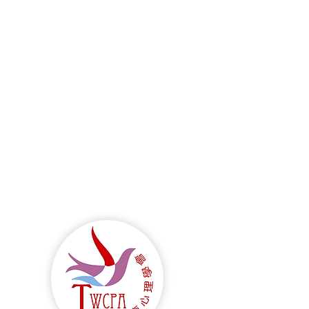
作坊訊息-臺灣心理治療學
0/27憂鬱的CBT與ACT -
、療程與技巧的演練