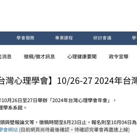
學會服務
專業課程
研討會議
學
位消息
徵稿/徵才訊息
心理健康要聞
政令宣導
台灣心理學會】10/26-27 2024年
10月26日至27日舉辦「2024年台灣心理學會年會」，
理學系系館。
、口頭與壁報論文等，徵稿時間至8月23日止，報名則至10月04日
學會網站
 (目前網頁尚待最後確認，待確認完畢會再盡速上線)