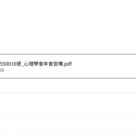
550016號_心理學會年會宣傳
.pdf
KB