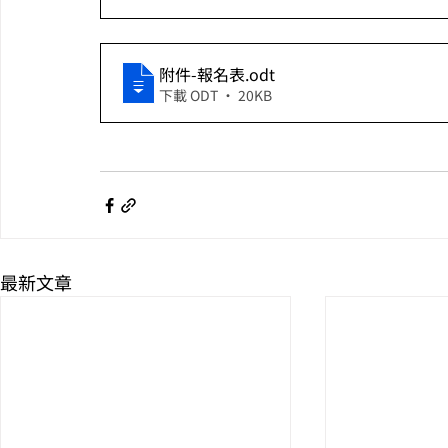
附件-報名表
.odt
下載 ODT • 20KB
最新文章