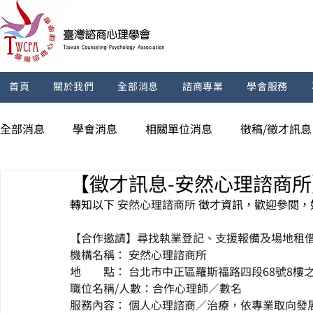
首頁
關於我們
全部消息
諮商專業
學會服務
全部消息
學會消息
相關單位消息
徵稿/徵才訊息
【徵才訊息-安然心理諮商
轉知以下 
安然心理諮商所 
徵才資訊，歡迎參閱，
【合作邀請】尋找執業登記、支援報備及場地租
機構名稱： 安然心理諮商所
地　　點： 台北市中正區羅斯福路四段68號8樓之
職位名稱/人數：合作心理師／數名
服務內容： 個人心理諮商／治療，依專業取向發