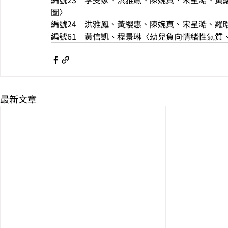
圖〉
編號24　洪雅鳳、黃纓惠、陳婉真、宋呈澔、羅
編號61　黃信凱、程景琳〈幼兒負向情緒性氣質
最新文章