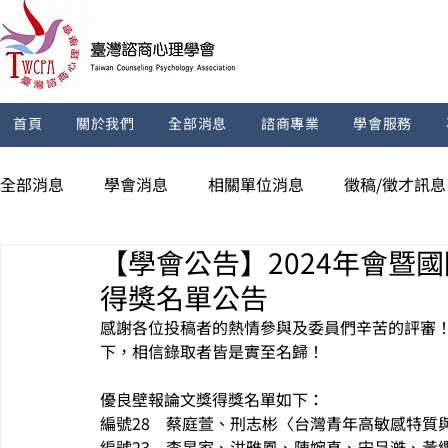
首頁
關於我們
全部消息
諮商專業
學會服務
全部消息
學會消息
相關單位消息
徵稿/徵才訊息
【學會公告】2024年會暨
得獎名單公告
感謝各位投稿者的熱情參與及委員們辛苦的評審
下，相信錄取者皆是實至名歸！
優良壁報論文獎得獎名單如下
：
編號28　蔡庭萱、刑志彬〈台灣青年高敏感特質
編號23　李旻家、洪雅鳳、陳婉真、宋呈澔、黃